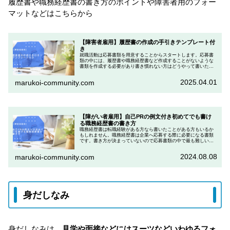
履歴書や職務経歴書の書き方のポイントや障害者用のフォー
マットなどはこちらから
【障害者雇用】履歴書の作成の手引きテンプレート付
き
就職活動は応募書類を用意することからスタートします。応募書
類の中には、履歴書や職務経歴書など作成することがないような
書類を作成する必要があり書き慣れない方はどうやって書いたら
いいのかと戸惑うポイントになりやすいです。さらに障がい者雇
用特有の...
2025.04.01
marukoi-community.com
【障がい者雇用】自己PRの例文付き初めてでも書け
る職務経歴書の書き方
職務経歴書は転職経験がある方なら書いたことがある方もいるか
もしれません。職務経歴書は企業へ応募する際に必要になる書類
です。書き方が決まっていないので応募書類の中で最も難しい書
類の一つとなります。そして企業はこの書類を重要視しているこ
とが多い...
2024.08.08
marukoi-community.com
身だしなみ
身だしなみは、
見学や面接などにはスーツなどいわゆるフォ