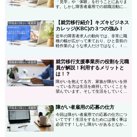
「見学」や「体験」を行うことにありま
す。しかし障害者雇用での就職活動に慣
れていない方は、どんなことをするのか
よくわからないと思います。今回は見学
や体験の目的やポイントをお伝えしてい
【就労移行紹介】キズキビジネス
求職者の障がい者雇用
きます。障害者雇用に関し...
カレッジ(KBC)の３つの強み！
近年の障害者求人の動向では、非常に職
種の幅が広がって来ており、ひと昔前の
軽作業のような求人だけではなく、ＩＴ
系や資格を活用するような仕事も増えて
来ています。職種が増えるということ＝
可能性が増えているということです。そ
就労移行支援事業所の役割を元職
求職者の障がい者雇用
のため就労移行の役割は、...
員が解説！利用するメリットと
は！？
障がいを抱えてる方、家族が障がいを持
っている方は生活を維持していくことを
望んでいます。そして生活をしていくた
めには働いて稼ぐことが必要になりま
す。しかしいきなり就職するのは不
安・・・そんなときに活用してほしいの
障がい者雇用の応募の仕方
求職者の障がい者雇用
が就労移行支援事業所です！今回...
今回は障がい者雇用での応募の仕方につ
いてです！生活をするためには働く事は
必須です！しかし障がいがあるとなかな
か就職に結びつかない事もあれば働いて
みたけど障がいの配慮が合わなかったな