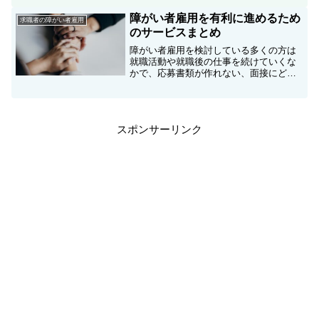
どミスマッチもあります！そんなミスマ
ッチを防ぐため障がい者雇...
障がい者雇用を有利に進めるため
求職者の障がい者雇用
のサービスまとめ
障がい者雇用を検討している多くの方は
就職活動や就職後の仕事を続けていくな
かで、応募書類が作れない、面接にどう
答えたらいいのかわからない、職場での
人間関係がうまくいかないなどのハード
ルを感じていると思います。このハード
ルは一人ではなかなか解決...
スポンサーリンク