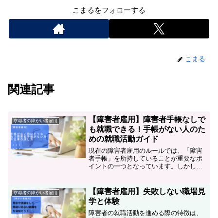
こまるをフォローする
こまる
関連記事
【障害者雇用】障害者手帳なしで
求職者の障がい者雇用
も就職できる！手帳がない人のた
めの就職活動ガイド
現在の障害者雇用のルールでは、「障害
者手帳」を所持していることが重要なポ
イントの一つとなっています。しかし、
様々な理由から障害者手帳を「取得でき
ない」又は「取得したくない」といった
方がいらっしゃいます。障害者手帳がな
【障害者雇用】失敗しない職場見
求職者の障がい者雇用
い方でも就職を諦める必要...
学と体験
障害者の就職活動を進める際の特徴は、