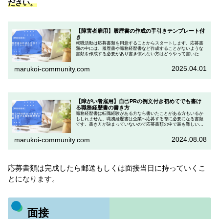
ださい。
【障害者雇用】履歴書の作成の手引きテンプレート付
き
就職活動は応募書類を用意することからスタートします。応募書
類の中には、履歴書や職務経歴書など作成することがないような
書類を作成する必要があり書き慣れない方はどうやって書いたら
いいのかと戸惑うポイントになりやすいです。さらに障がい者雇
用特有の...
2025.04.01
marukoi-community.com
【障がい者雇用】自己PRの例文付き初めてでも書け
る職務経歴書の書き方
職務経歴書は転職経験がある方なら書いたことがある方もいるか
もしれません。職務経歴書は企業へ応募する際に必要になる書類
です。書き方が決まっていないので応募書類の中で最も難しい書
類の一つとなります。そして企業はこの書類を重要視しているこ
とが多い...
2024.08.08
marukoi-community.com
応募書類は完成したら郵送もしくは面接当日に持っていくこ
とになります。
面接