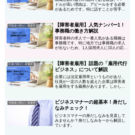
ドルが高い理由は、アピールをする必要
があるためです。特に話すことが苦手、
緊張する方にとっては大変なステップに
なります。そのため事前に対策をするこ
とが、非常に重要になってきます。面接
【障害者雇用】人気ナンバー1！
求職者の障がい者雇用
の対策をせずに行くと、障...
事務職の働き方解説
障害者枠の求人で一番人気がある職種は
事務職です。特に地方では事務職の求人
が出ないため、1人採用求人に10人の応募
ということもあります。それ程人気のあ
る事務職ですが、じつは採用のハードル
も高い求人でもあるのです。今回は障害
【障害者雇用】話題の「雇用代行
企業の障がい者雇用
者雇用で事務職で働く...
ビジネス」について解説
企業には法定雇用率というものがあり、
社員が一定の人数を超えた企業は障害者
を雇用をする義務があります。しかし、
法定雇用率に沿って何十人も雇用をしな
くてはならない企業は、受け入れ態勢を
整えることが難しくなります。そんな問
ビジネスマナーの超基本！身だし
求職者の障がい者雇用
題を解消するために出来た...
なみチェック！
ビジネスマナーの身だしなみを見直して
みませんか？身だしなみを一から解説し
ています。