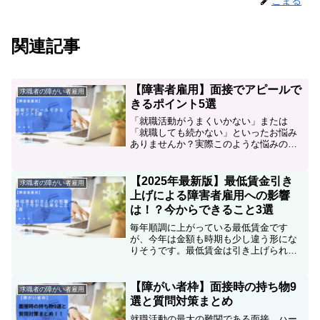
こまる
関連記事
【障害者雇用】面接でアピールで
求職者の障がい者雇用
きるポイント5選
「就職活動がうまくいかない」または
「就職しても続かない」といったお悩み
ありませんか？実際このような悩みのあ
る方は多く、「10社応募したけど採用に
ならない」「1年で5社転職した」などこ
れまで就職支援をする中数多く見てきま
【2025年最新版】最低賃金引き
求職者の障がい者雇用
した。特に障害のある方...
上げによる障害者雇用への影響
は！？今からできること3選
毎年順調に上がっている最低賃金です
が、今年は金額も時期も少し違う形にな
りそうです。最低賃金は引き上げられる
ことで、給料がアップするというメリッ
トとデメリットになりかねないこと
も・・・どんなことに気を付けたらいい
【障がい者枠】面接時の持ち物9
求職者の障がい者雇用
のか、今後の障害者の雇用にどう...
選と質問対策まとめ
就職活動の最大の難関である面接。ハー