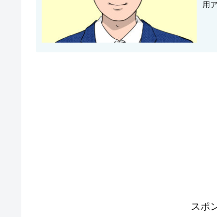
用
住で
スポ