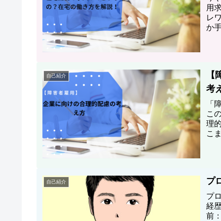
用
レ
か
中心
【
自己紹介
考
「
こ
理
こ
もあ
プ
自己紹介
プ
経
前