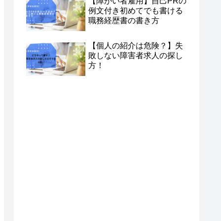
【障がい者雇用】自己PRの
例文付き初めてでも書ける
職務経歴書の書き方
【個人の紹介は危険？】失
敗しない障害者求人の探し
方！