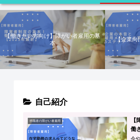
【働きたい方向け】障がい者雇用の基
【企業向
本
自己紹介
【
求職者の障がい者雇用
働
今