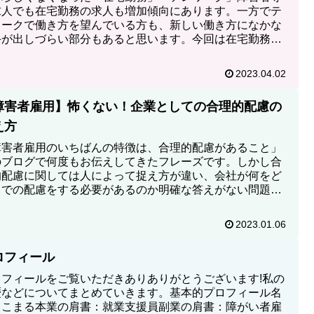
求人でも在宅勤務の求人も増加傾向にあります。一方でテ
ワークで働き方を望んでいる方も、新しい働き方になかな
手が出しづらい部分もあると思います。今回は在宅勤務を
にテレワークでの働き...
2023.04.02
障害者雇用】怖くない！企業としての合理的配慮の
え方
障害者雇用のいちばんの特徴は、合理的配慮があること」
のブログで何度もお伝えしてきたフレーズです。しかし合
的配慮に関しては人によって捉え方が違い、会社が何をど
までの配慮をする必要があるのか明確な答えがない問題で
ります。そこで今回は...
2023.01.06
ロフィール
ロフィールをご覧いただきありありがとうございます!私の
歴などについてまとめていきます。基本的プロフィール名
：こまる本業の肩書：就業支援員副業の肩書：障がい者雇